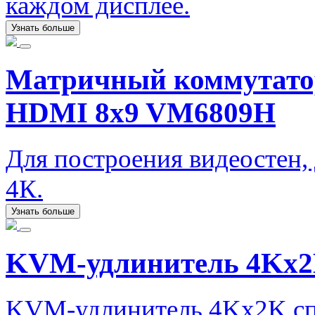
каждом дисплее.
Узнать больше
Матричный коммутато
HDMI 8x9 VM6809H
Для построения видеостен,
4К.
Узнать больше
KVM-удлинитель 4Kx
KVM-удлинитель 4Kx2K сп