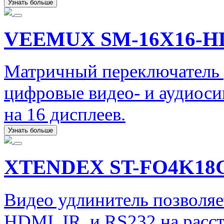
Узнать больше
VEEMUX SM-16X16-H
Матричный переключатель 
цифровые видео- и аудиоси
на 16 дисплеев.
Узнать больше
XTENDEX ST-FO4K18
Видео удлинитель позволяе
HDMI, IR, и RS232 на расст