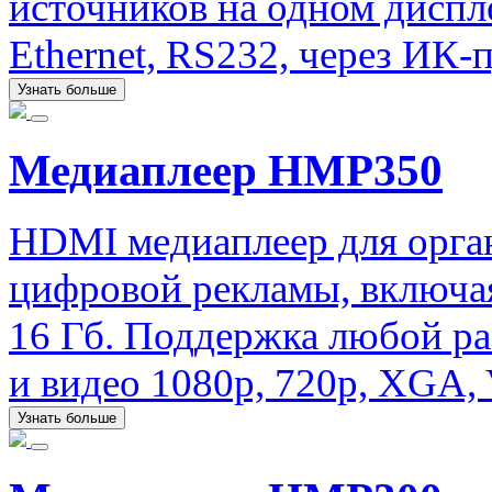
источников на одном диспл
Ethernet, RS232, через ИК-п
Узнать больше
Медиаплеер HMP350
HDMI медиаплеер для орга
цифровой рекламы, включая
16 Гб. Поддержка любой р
и видео 1080p, 720p, XGA
Узнать больше