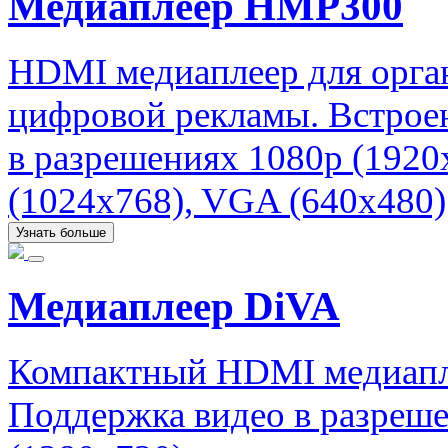
Медиаплеер HMP300
HDMI медиаплеер для орга
цифровой рекламы. Встроен
в разрешениях 1080p (1920
(1024x768), VGA (640x480)
Узнать больше
Медиаплеер DiVA
Компактный HDMI медиапле
Поддержка видео в разреше