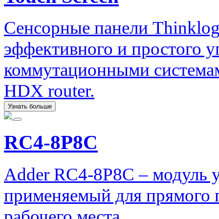
Сенсорные панели Thinklog
эффективного и простого 
коммутационными системами
HDX router.
Узнать больше
RC4-8P8C
Adder RC4-8P8C – модуль у
применяемый для прямого 
рабочего места.