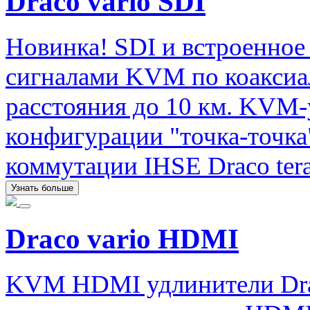
Draco vario SDI
Новинка! SDI и встроенное 
сигналами KVM по коаксиа
расстояния до 10 км. KVM-
конфигурации "точка-точка
коммутации IHSE Draco tera
Узнать больше
Draco vario HDMI
KVM HDMI удлинители Drac