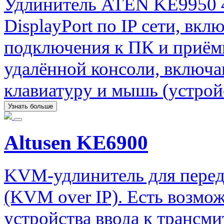
Удлинитель ATEN KE9950 
DisplayPort по IP сети, вк
подключения к ПК и приём
удалённой консоли, включа
клавиатуру и мышь (устрой
Узнать больше
Altusen KE6900
KVM-удлинитель для переда
(KVM over IP). Есть возмо
устройства ввода к трансми