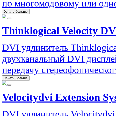
по многомодовому или одн
Узнать больше
Thinklogical Velocity DV
DVI удлинитель Thinklogica
двухканальный DVI диспле
передачу стереофоническог
Узнать больше
Velocitydvi Extension Sy
DVI удлинитель Velocitydvi