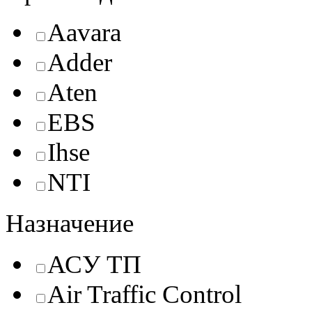
Aavara
Adder
Aten
EBS
Ihse
NTI
Назначение
АСУ ТП
Air Traffic Control