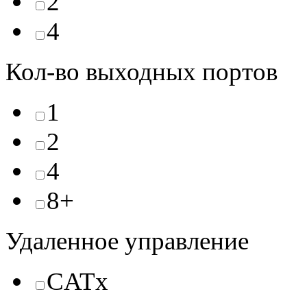
2
4
Кол-во выходных портов
1
2
4
8+
Удаленное управление
CATx