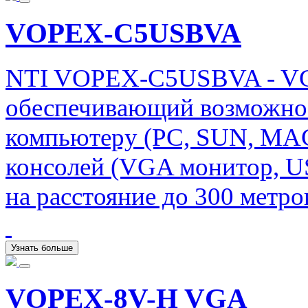
VOPEX-C5USBVA
NTI VOPEX-C5USBVA - VG
обеспечивающий возможнос
компьютеру (PC, SUN, MAC
консолей (VGA монитор, U
на расстояние до 300 метро
Узнать больше
VOPEX-8V-H VGA