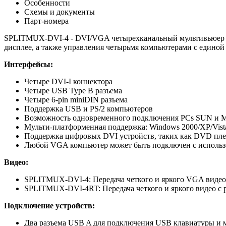
Особенности
Схемы и документы
Парт-номера
SPLITMUX-DVI-4 - DVI/VGA четырехканальный мультивьюер с
дисплее, а также управления четырьмя компьютерами с едино
Интерфейсы
:
Четыре DVI-I коннектора
Четыре USB Type B разъема
Четыре 6-pin miniDIN разъема
Поддержка USB и PS/2 компьютеров
Возможность одновременного подключения PCs SUN и 
Мульти-платформенная поддержка: Windows 2000/XP/Vista/7
Поддержка цифровых DVI устройств, таких как DVD пл
Любой VGA компьютер может быть подключен с использов
Видео
:
SPLITMUX-DVI-4: Передача четкого и яркого VGA видео 
SPLITMUX-DVI-4RT: Передача четкого и яркого видео с 
Подключение устройств
:
Два разъема USB A для подключения USB клавиатуры и