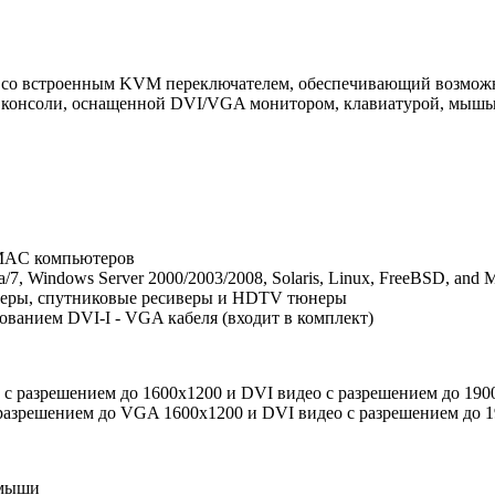
о встроенным KVM переключателем, обеспечивающий возможнос
й консоли, оснащенной DVI/VGA монитором, клавиатурой, мышь
MAC компьютеров
, Windows Server 2000/2003/2008, Solaris, Linux, FreeBSD, and
ееры, спутниковые ресиверы и HDTV тюнеры
анием DVI-I - VGA кабеля (входит в комплект)
с разрешением до 1600x1200 и DVI видео с разрешением до 190
разрешением до VGA 1600x1200 и DVI видео с разрешением до 
 мыши