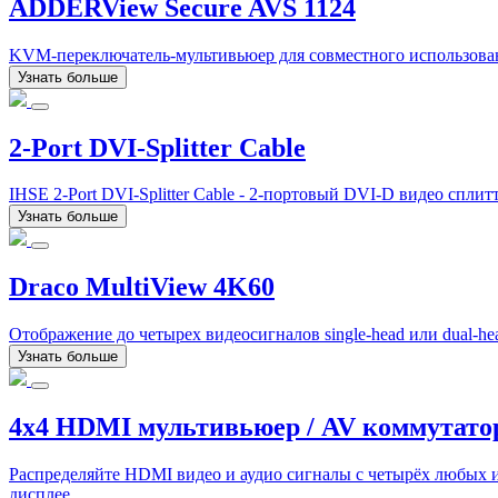
ADDERView Secure AVS 1124
KVM-переключатель-мультивьюер для совместного использован
Узнать больше
2-Port DVI-Splitter Cable
IHSE 2-Port DVI-Splitter Cable - 2-портовый DVI-D видео сплитт
Узнать больше
Draco MultiView 4K60
Отображение до четырех видеосигналов single-head или dual-
Узнать больше
4x4 HDMI мультивьюер / AV коммутат
Распределяйте HDMI видео и аудио сигналы с четырёх любых 
дисплее.