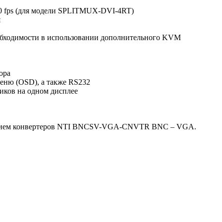
60 fps (для модели SPLITMUX-DVI-4RT)
я
еобходимости в использовании дополнительного KVM
ора
еню (OSD), а также RS232
иков на одном дисплее
ованием конвертеров NTI BNCSV-VGA-CNVTR BNC – VGA.