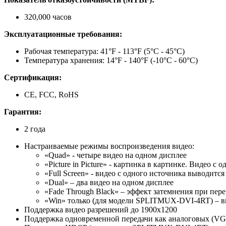
320,000 часов
Эксплуатационные
требования
:
Рабочая температура: 41°F - 113°F (5°C - 45°C)
Температура хранения: 14°F - 140°F (-10°C - 60°C)
Сертификация
:
CE, FCC, RoHS
Гарантия
:
2 года
Настраиваемые режимы воспроизведения видео:
«Quad» - четыре видео на одном дисплее
«Picture in Picture» - картинка в картинке. Видео 
«Full Screen» - видео с одного источника выводитс
«Dual» – два видео на одном дисплее
«Fade Through Black» – эффект затемнения при пер
«Win» только (для модели SPLITMUX-DVI-4RT) – ви
Поддержка видео разрешений до 1900x1200
Поддержка одновременной передачи как аналоговых (VGA