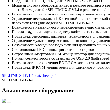
Поддержка HDCP (для модели SPLITMUX-DVI-4RT)
Мощная система обработки видео в режиме реального вр
Для модели for SPLITMUX-DVI-4 в режиме «quad mod
Возможность поворота изображения под различными угла
Управление несколькими ПК с единой пользовательской
переключателя (для модели SPLITMUX-DVI-4RT)
Возможность независимого переключения аудио сигнало
Передача аудио и видео по одному кабелю с использова
Поддержка сенсорных дисплеев - возможность управлен
Управление мультивьюером с помощью кнопок управления
Возможность каскадного подключения дополнительных м
Светодиодная LED индикация активных портов
Встроенный 4-портовый USB-концентратор для подключ
Полная совместимость со стандартом USB 2.0 (high-speed и
Возможность подключения BNC/RCA композитных видео
Поддержка IP KVM удлинителей для удаленного подклю
SPLITMUX-DVI-4_datasheet.pdf
SPLITMUX-DVI-4
Аналогичное оборудование