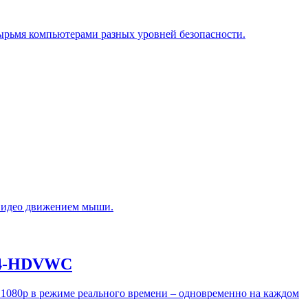
ырьмя компьютерами разных уровней безопасности.
 видео движением мыши.
4X4-HDVWC
1080p в режиме реального времени – одновременно на каждом