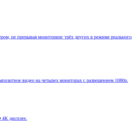
ром, не прерывая мониторинг трёх других в режиме реального
позитное видео на четырех мониторах с разрешением 1080p.
 4K дисплее.