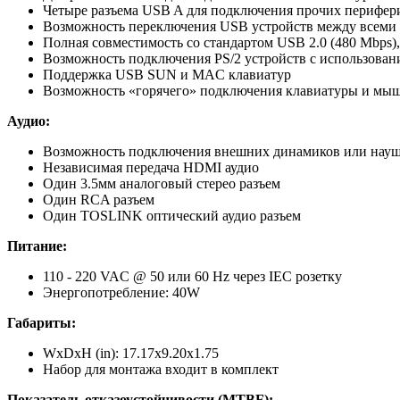
Четыре разъема USB A для подключения прочих перифе
Возможность переключения USB устройств между всем
Полная совместимость со стандартом USB 2.0 (480 Mbps), f
Возможность подключения PS/2 устройств с использовани
Поддержка USB SUN и MAC клавиатур
Возможность «горячего» подключения клавиатуры и мы
Аудио
:
Возможность подключения внешних динамиков или нау
Независимая передача HDMI аудио
Один 3.5мм аналоговый стерео разъем
Один RCA разъем
Один TOSLINK оптический аудио разъем
Питание
:
110 - 220 VAC @ 50 или 60 Hz через IEC розетку
Энергопотребление: 40W
Габариты
:
WxDxH (in): 17.17x9.20x1.75
Набор для монтажа входит в комплект
Показатель отказоустойчивости
(MTBF):