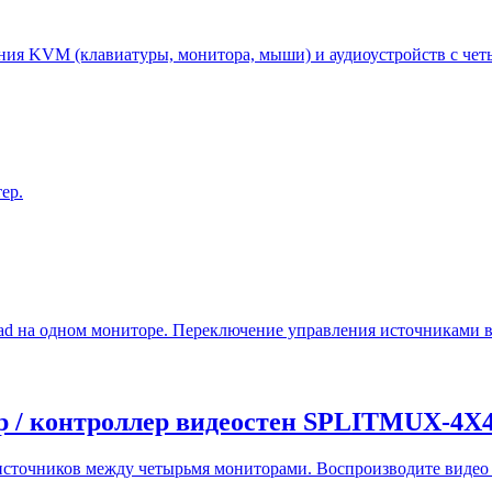
ия KVM (клавиатуры, монитора, мыши) и аудиоустройств с чет
ер.
head на одном мониторе. Переключение управления источниками
ор / контроллер видеостен SPLITMUX-
источников между четырьмя мониторами. Воспроизводите видео 