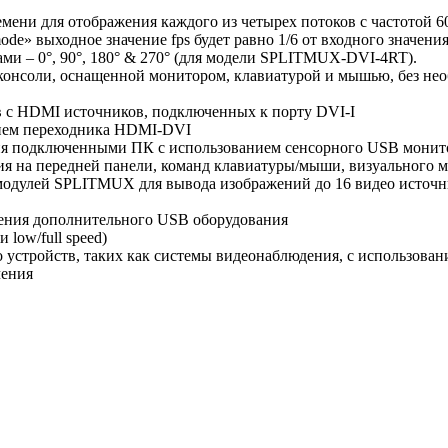
емени для отображения каждого из четырех потоков с частотой 
e» выходное значение fps будет равно 1/6 от входного значени
ми – 0°, 90°, 180° & 270° (для модели SPLITMUX-DVI-4RT).
 консоли, оснащенной монитором, клавиатурой и мышью, без н
в с HDMI источников, подключенных к порту DVI-I
нием переходника HDMI-DVI
ия подключенными ПК с использованием сенсорного USB монит
 на передней панели, команд клавиатуры/мыши, визуального м
одулей SPLITMUX для вывода изображений до 16 видео источн
ения дополнительного USB оборудования
 low/full speed)
 устройств, таких как системы видеонаблюдения, с использ
чения