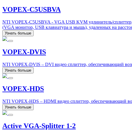
VOPEX-C5USBVA
NTI VOPEX-C5USBVA - VGA USB KVM удлинитель/сплиттер, об
(VGA монитор, USB клавиатура и мышь), удаленных на расстоя
Узнать больше
VOPEX-DVIS
NTI VOPEX-DVIS – DVI видео сплиттер, обеспечивающий возмож
Узнать больше
VOPEX-HDS
NTI VOPEX-HDS – HDMI видео сплиттер, обеспечивающий возм
Узнать больше
Active VGA-Splitter 1-2