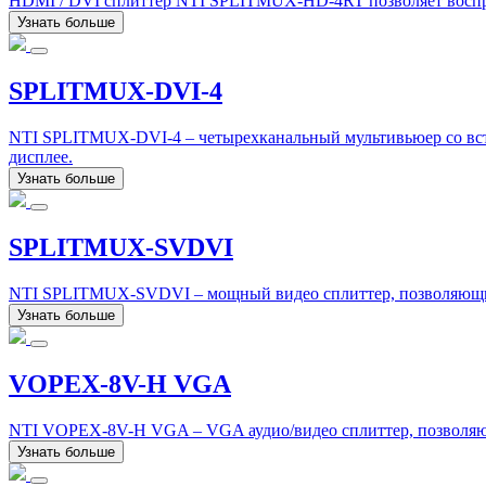
HDMI / DVI сплиттер NTI SPLITMUX-HD-4RT позволяет воспро
Узнать больше
SPLITMUX-DVI-4
NTI SPLITMUX-DVI-4 – четырехканальный мультивьюер со вс
дисплее.
Узнать больше
SPLITMUX-SVDVI
NTI SPLITMUX-SVDVI – мощный видео сплиттер, позволяющий 
Узнать больше
VOPEX-8V-H VGA
NTI VOPEX-8V-H VGA – VGA аудио/видео сплиттер, позволяю
Узнать больше