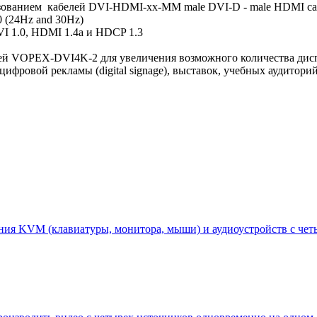
ьзованием кабелей DVI-HDMI-xx-MM male DVI-D - male HDMI ca
 (24Hz and 30Hz)
I 1.0, HDMI 1.4a и HDCP 1.3
ей VOPEX-DVI4K-2 для увеличения возможного количества дис
фровой рекламы (digital signage), выставок, учебных аудиторий
ия KVM (клавиатуры, монитора, мыши) и аудиоустройств с чет