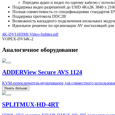
Передача аудио и видео по одному кабелю с испол
Поддержка видео разрешений до UHD 4Kx2K 3840 x 2160
Полная совместимость со спецификациями стандартов DV
Поддержка протокола DDC2B
Возможность каскадного подключения нескольких модул
Идеальное решение по организации AV инсталляций для ци
4K-DVI-HDMI-Video-Splitter.pdf
VOPEX-DVI4K-2
Аналогичное оборудование
ADDERView Secure AVS 1124
KVM-переключатель-мультивьюер для совместного использован
Узнать больше
SPLITMUX-HD-4RT