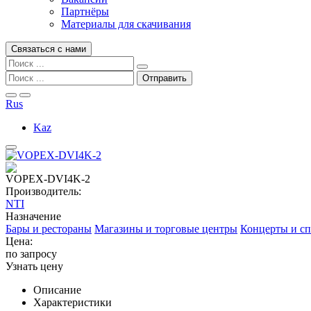
Партнёры
Материалы для скачивания
Связаться с нами
Rus
Kaz
VOPEX-DVI4K-2
Производитель:
NTI
Назначение
Бары и рестораны
Магазины и торговые центры
Концерты и с
Цена:
по запросу
Узнать цену
Описание
Характеристики