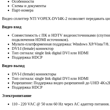
Особенности
Схемы и документы
Парт-номера
Видео сплиттер NTI VOPEX-DVI4K-2 позволяет передавать циф
Видео вход
Совместимость с ПК и HDTV видеоисточниками (спутни
подключения HDMI источников).
Мульти-платформенная поддержка: Windows XP/Vista/7/8.1,
DVI-I (female) коннектор
Тип сигнала: single link digital DVI или HDMI
Поддержка HDCP
Видео выход
DVI-I (female) коннекторы
Тип сигнала: single link digital DVI или HDMI
Разрешение: Поддержка видео разрешений до UHD 4Kx2K
Поддержка HDCP
Электропитание
110 - 220 VAC @ 50 или 60 Hz через AC адаптер питания.