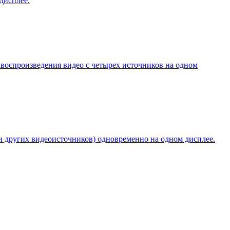
дисплее.
спроизведения видео с четырех источников на одном
других видеоисточников) одновременно на одном дисплее.