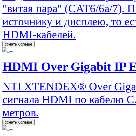
"витая пара" (CAT6/6a/7).
источнику и дисплею, то е
HDMI-кабелей.
Узнать больше
HDMI Over Gigabit IP E
NTI XTENDEX® Over Gigabi
сигнала HDMI по кабелю CA
метров.
Узнать больше