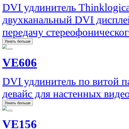
DVI удлинитель Thinklogica
двухканальный DVI диспле
передачу стереофоническог
Узнать больше
VE606
DVI удлинитель по витой 
девайс для настенных виде
Узнать больше
VE156