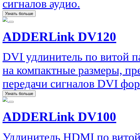
сигналов аудио.
Узнать больше
ADDERLink DV120
DVI удлинитель по витой 
на компактные размеры, пр
передачи сигналов DVI форм
Узнать больше
ADDERLink DV100
Удлинитель HDMI по вито