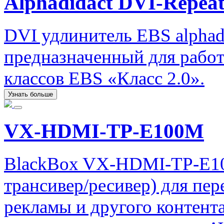
Alphadidact DVI-Repeat
DVI удлинитель EBS alphadi
предназначенный для рабо
классов EBS «Класс 2.0».
Узнать больше
VX-HDMI-TP-E100M
BlackBox VX-HDMI-TP-E10
трансивер/ресивер) для пе
рекламы и другого контент