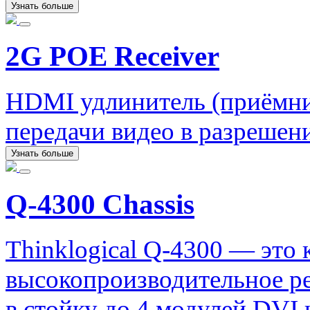
Узнать больше
2G POE Receiver
HDMI удлинитель (приёмник
передачи видео в разрешени
Узнать больше
Q-4300 Chassis
Thinklogical Q-4300 — это 
высокопроизводительное р
в стойку до 4 модулей DVI