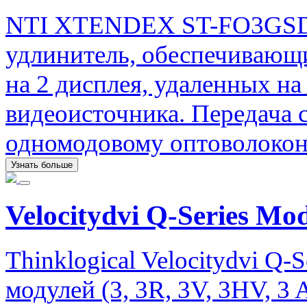
NTI XTENDEX ST-FO3GSDI
удлинитель, обеспечивающ
на 2 дисплея, удаленных на
видеоисточника. Передача 
одномодовому оптоволокон
Узнать больше
Velocitydvi Q-Series Mo
Thinklogical Velocitydvi Q-
модулей (3, 3R, 3V, 3HV, 3