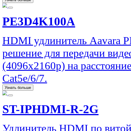
PE3D4K100A
HDMI удлинитель Aavara 
решение для передачи вид
(4096x2160p) на расстояни
Cat5e/6/7.
Узнать больше
ST-IPHDMI-R-2G
Удлинитель HDMI по витой