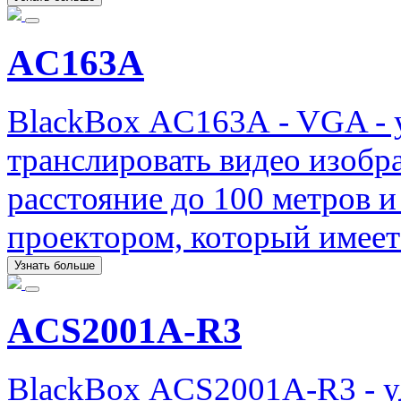
AC163A
BlackBox AC163A - VGA - у
транслировать видео изобр
расстояние до 100 метров и
проектором, который имеет
Узнать больше
ACS2001A-R3
BlackBox ACS2001A-R3 - у