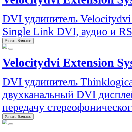
DVI удлинитель Velocitydvi
Single Link DVI, аудио и RS
Узнать больше
Velocitydvi Extension Sy
DVI удлинитель Thinklogica
двухканальный DVI диспле
передачу стереофоническог
Узнать больше