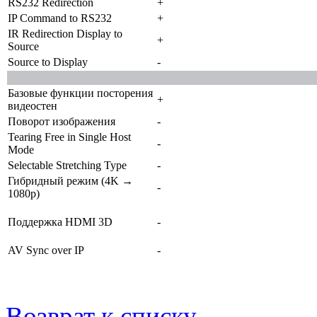
RS232 Redirection
+
IP Command to RS232
+
IR Redirection Display to
+
Source
Source to Display
-
Базовые функции посторения
+
видеостен
Поворот изображения
-
Tearing Free in Single Host
-
Mode
Selectable Stretching Type
-
Гибридный режим (4K →
-
1080p)
Поддержка HDMI 3D
-
AV Sync over IP
-
Возврат к списку