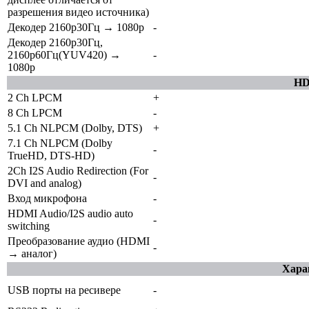
разрешения видео источника)
Декодер 2160p30Гц → 1080p
-
Декодер 2160p30Гц,
2160p60Гц(YUV420) →
-
1080p
HD
2 Ch LPCM
+
8 Ch LPCM
-
5.1 Ch NLPCM (Dolby, DTS)
+
7.1 Ch NLPCM (Dolby
-
TrueHD, DTS-HD)
2Ch I2S Audio Redirection (For
-
DVI and analog)
Вход микрофона
-
HDMI Audio/I2S audio auto
-
switching
Преобразование аудио (HDMI
-
→ аналог)
Хара
USB порты на ресивере
-