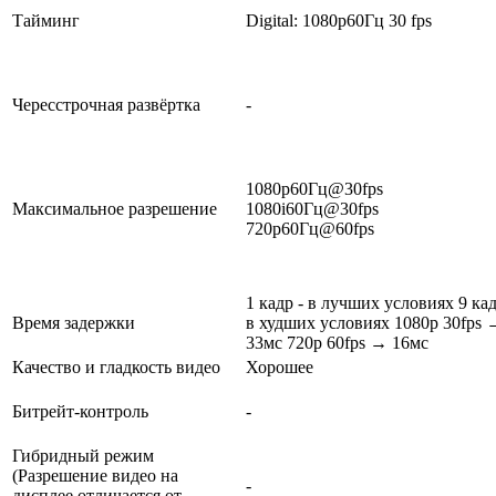
Тайминг
Digital: 1080p60Гц 30 fps
Чересстрочная развёртка
-
1080p60Гц@30fps
Максимальное разрешение
1080i60Гц@30fps
720p60Гц@60fps
1 кадр - в лучших условиях 9 кад
Время задержки
в худших условиях 1080p 30fps 
33мс 720p 60fps → 16мс
Качество и гладкость видео
Хорошее
Битрейт-контроль
-
Гибридный режим
(Разрешение видео на
-
дисплее отличается от