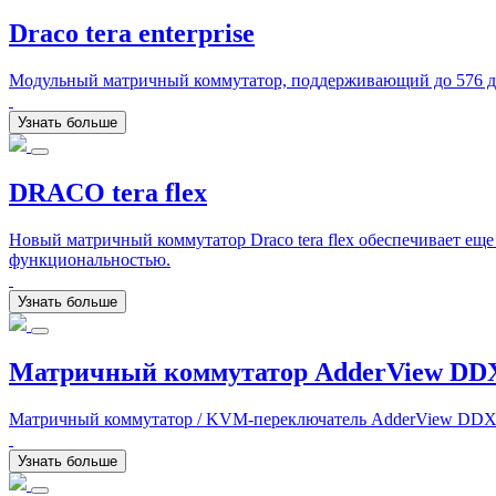
Draco tera enterprise
Модульный матричный коммутатор, поддерживающий до 576 дин
Узнать больше
DRACO tera flex
Новый матричный коммутатор Draco tera flex обеспечивает ещ
функциональностью.
Узнать больше
Матричный коммутатор AdderView DD
Матричный коммутатор / KVM-переключатель AdderView DDX10 на
Узнать больше