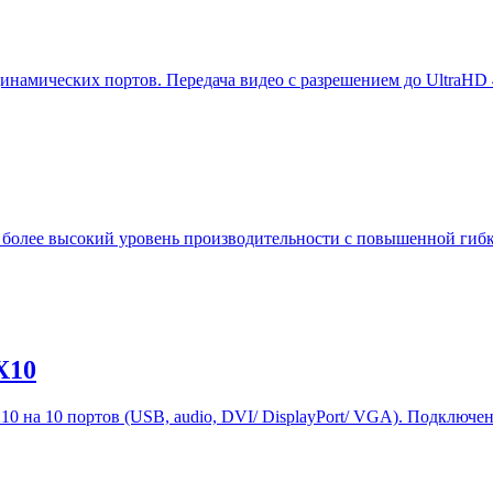
амических портов. Передача видео с разрешением до UltraHD 4
е более высокий уровень производительности с повышенной гиб
X10
 10 портов (USB, audio, DVI/ DisplayPort/ VGA). Подключение 