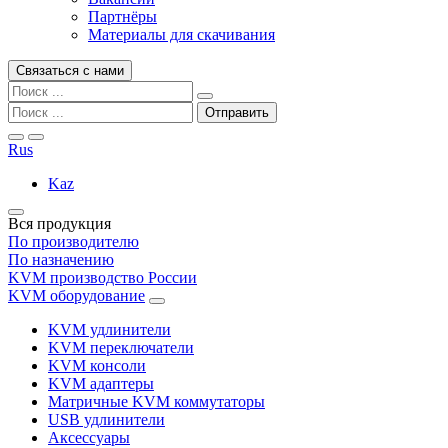
Партнёры
Материалы для скачивания
Связаться с нами
Rus
Kaz
Вся продукция
По производителю
По назначению
KVM производство России
KVM оборудование
KVM удлинители
KVM переключатели
KVM консоли
KVM адаптеры
Матричные KVM коммутаторы
USB удлинители
Аксессуары