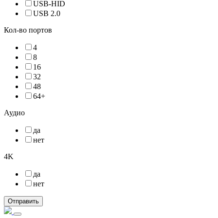
USB-HID
USB 2.0
Кол-во портов
4
8
16
32
48
64+
Аудио
да
нет
4K
да
нет