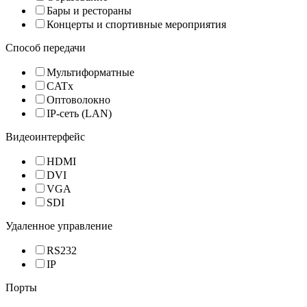
Бары и рестораны
Концерты и спортивные мероприятия
Способ передачи
Мультиформатные
CATx
Оптоволокно
IP-сеть (LAN)
Видеоинтерфейс
HDMI
DVI
VGA
SDI
Удаленное управление
RS232
IP
Порты