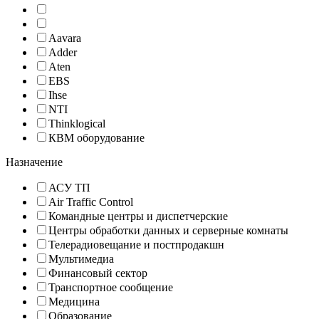
Aavara
Adder
Aten
EBS
Ihse
NTI
Thinklogical
КВМ оборудование
Назначение
АСУ ТП
Air Traffic Control
Командные центры и диспетчерские
Центры обработки данных и серверные комнаты
Телерадиовещание и постпродакшн
Мультимедиа
Финансовый сектор
Транспортное сообщение
Медицина
Образование