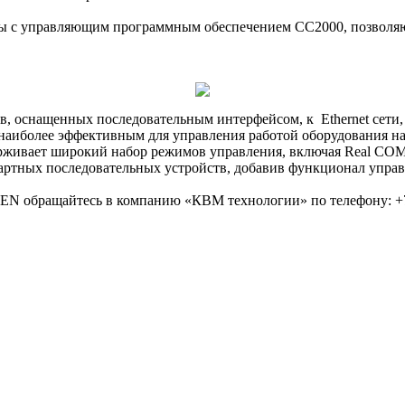
 с управляющим программным обеспечением CC2000, позволяю
, оснащенных последовательным интерфейсом, к Ethernet сети,
я наиболее эффективным для управления работой оборудования н
вает широкий набор режимов управления, включая Real COM Port, 
ртных последовательных устройств, добавив функционал управ
N обращайтесь в компанию «КВМ технологии» по телефону: +7 