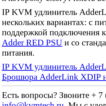
IP KVM удлинитель AdderLi
нескольких вариантах: с пит
поддержкой подключения 
Adder RED PSU
и со станд
питания.
IP KVM удлинитель AdderL
Брошюра AdderLink XDIP н
Есть вопросы? Звоните + 7 
info@kvmtech.ru
. Мы с удо