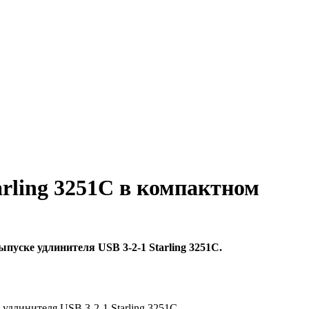
arling 3251C в компактном
пуске удлинителя USB 3-2-1 Starling 3251C.
удлинителя USB 3-2-1 Starling 3251C.