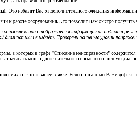
му и дать правильные рекомендации.
-mail. Это избавит Вас от дополнительного ожидания информации
зии к работе оборудования. Это позволит Вам быстро получить 
 кратковременно отображается информация на индикаторе уст
ой диагностики не издаёт. Проверяли основные уровни напряжени
ормы, в которых в графе "Описание неисправности" содержится 
ся затрачивать много дополнительного времени на полную диаг
логии» согласно вашей заявке. Если описанный Вами дефект не