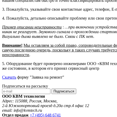
нашим специалистам быстро и точно классифицировать пробле
3. Пожалуйста,
указывайте свои контактные адрес, телефон, E
4. Пожалуйста, детально описывайте проблему или свои претен
Пример описании неисправности
:
…при включении устройства
никак не реагирует. Звукового сигнала о прохождении стартов
Визуально дыма выявлено не было. Связи с ПК нет.
Внимание!
Мы оставляем за собой право, сопроводительные ф
самую последнюю очередь, поскольку в таких случаях требует
неисправности
.
5. Оборудование будет проверено инженерами ООО «КВМ техно
же состоянии, в котором его принял сервисный центр
Скачать
форму "Заявка на ремонт"
Подписаться на рассылку
Подписаться
ООО КВМ технологии
Адрес: 115088, Россия, Москва,
2-й Южнопортовый проезд д.20а стр.4 офис 12
email: info@kvmtech.ru
Отдел продаж
+7 (495) 648 6741