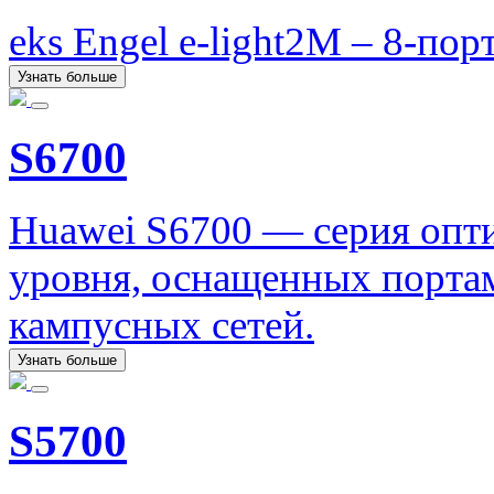
eks Engel e-light2M – 8-п
Узнать больше
S6700
Huawei S6700 — серия опти
уровня, оснащенных портам
кампусных сетей.
Узнать больше
S5700