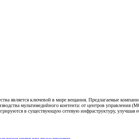
чества является ключевой в мире вещания. Предлагаемые компа
зводства мультимедийного контента: от центров управления (MC
грируются в существующую сетевую инфраструктуру, улучшая ее
правления прямыми трансляциями