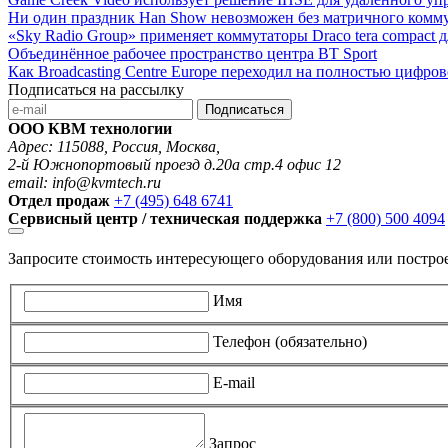
Ни один праздник Han Show невозможен без матричного коммутат
«Sky Radio Group» применяет коммутаторы Draco tera compact 
Объединённое рабочее пространство центра BT Sport
Как Broadcasting Centre Europe переходил на полностью цифро
Подписаться на рассылку
Подписаться
ООО КВМ технологии
Адрес: 115088, Россия, Москва,
2-й Южнопортовый проезд д.20а стр.4 офис 12
email: info@kvmtech.ru
Отдел продаж
+7 (495) 648 6741
Сервисный центр / техническая поддержка
+7 (800) 500 4094
Запросите стоимость интересующего оборудования или постро
Имя
Телефон (обязательно)
E-mail
Запрос