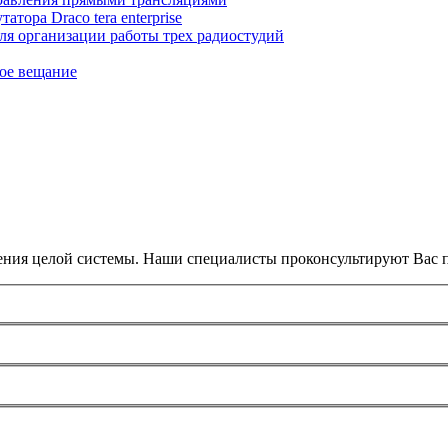
ора Draco tera enterprise
для организации работы трех радиостудий
вое вещание
ения целой системы. Наши специалисты проконсультируют Вас п