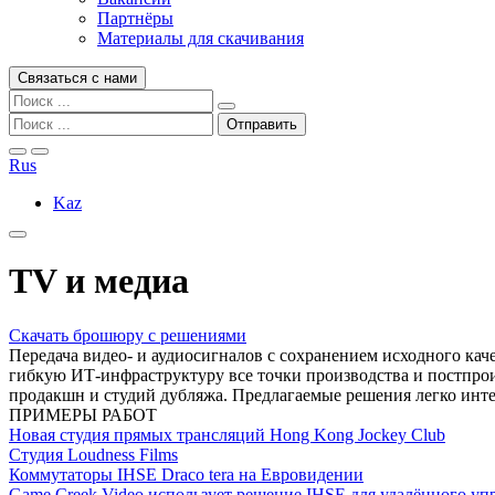
Партнёры
Материалы для скачивания
Связаться с нами
Rus
Kaz
TV и медиа
Скачать брошюру с решениями
Передача видео- и аудиосигналов с сохранением исходного ка
гибкую ИТ-инфраструктуру все точки производства и постпрои
продакшн и студий дубляжа. Предлагаемые решения легко инте
ПРИМЕРЫ РАБОТ
Новая студия прямых трансляций Hong Kong Jockey Club
Студия Loudness Films
Коммутаторы IHSE Draco tera на Евровидении
Game Creek Video использует решение IHSE для удалённого у