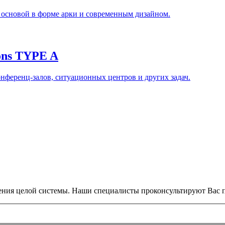
основой в форме арки и современным дизайном.
ons TYPE A
нференц-залов, ситуационных центров и других задач.
ения целой системы. Наши специалисты проконсультируют Вас п