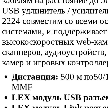
кабелям на расстояние до 5
USB удлинитель / усилитель
2224 совместим со всеми 
системами, и поддерживает
высокоскоростных web-каме
сканнеров, аудиоустройств
камер и игровых контролле
Дистанция:
500 м по50/
MMF
LEX модуль
USB разъе
LEX модуль
Link разъе