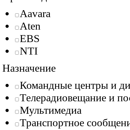
Aavara
Aten
EBS
NTI
Назначение
Командные центры и ди
Телерадиовещание и п
Мультимедиа
Транспортное сообщен