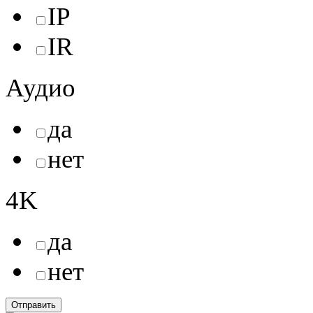
IP
IR
Аудио
да
нет
4K
да
нет