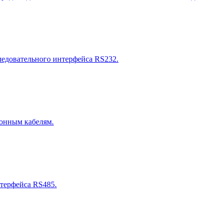
следовательного интерфейса RS232.
конным кабелям.
нтерфейса RS485.