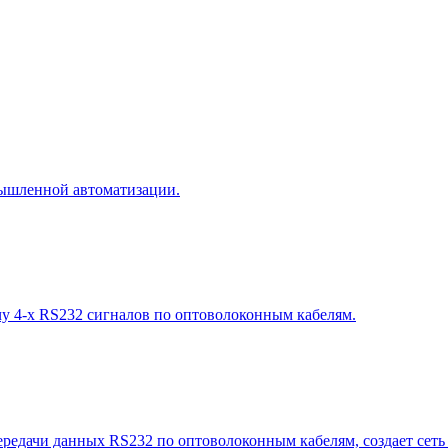
омышленной автоматизации.
чу 4-х RS232 сигналов по оптоволоконным кабелям.
редачи данных RS232 по оптоволоконным кабелям, создает сеть 