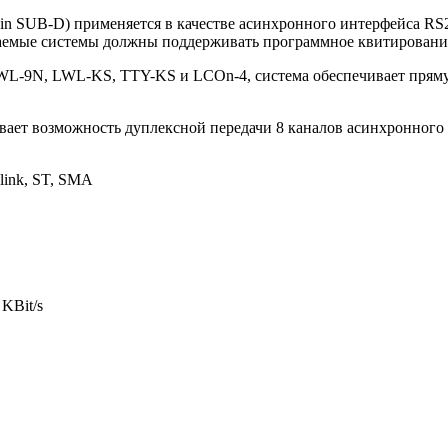
n SUB-D) применяется в качестве асинхронного интерфейса RS2
аемые системы должны поддерживать программное квитирование
WL-9N, LWL-KS, TTY-KS и LCOn-4, система обеспечивает пряму
ает возможность дуплексной передачи 8 каналов асинхронного
 link, ST, SMA
 KBit/s