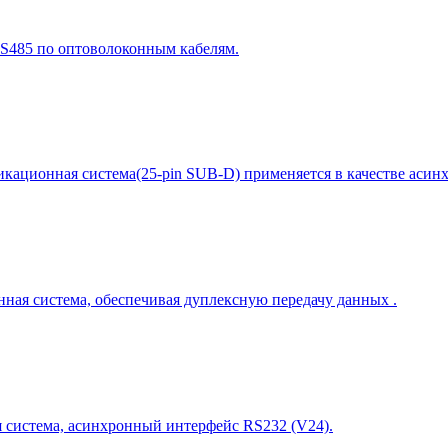
RS485 по оптоволоконным кабелям.
ммуникационная система(25-pin SUB-D) применяется в качестве аси
онная система, обеспечивая дуплексную передачу данных .
я система, асинхронный интерфейс RS232 (V24).