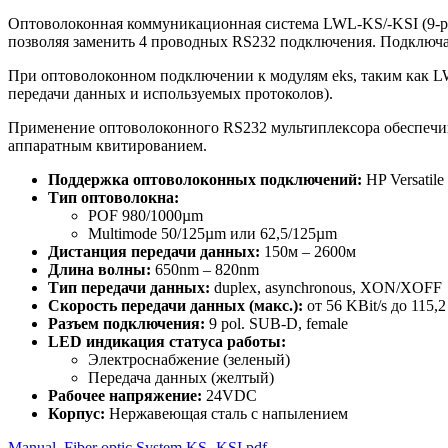
Оптоволоконная коммуникационная система LWL-KS/-KSI (9-pi
позволяя заменить 4 проводных RS232 подключения. Подключ
При оптоволоконном подключении к модулям eks, таким как L
передачи данных и используемых протоколов).
Применение оптоволоконного RS232 мультиплексора обеспечив
аппаратным квитированием.
Поддержка оптоволоконных подключений:
HP Versatile
Тип оптоволокна
:
POF 980/1000µm
Multimode 50/125µm или 62,5/125µm
Дистанция передачи данных:
150м – 2600м
Длина волны:
650nm – 820nm
Тип передачи данных:
duplex, asynchronous, XON/XOFF
Скорость передачи данных (макс.):
от 56 KBit/s до 115,2
Разъем подключения:
9 pol. SUB-D, female
LED индикация статуса работы:
Электроснабжение (зеленый)
Передача данных (желтый)
Рабочее напряжение:
24VDC
Корпус:
Нержавеющая сталь с напылением
Manual_Fiber optic System KS -KSI.pdf