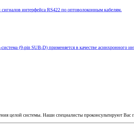
и сигналов интерфейса RS422 по оптоволоконным кабелям.
us-система (9-pin SUB-D) применяется в качестве асинхронного и
ения целой системы. Наши специалисты проконсультируют Вас п