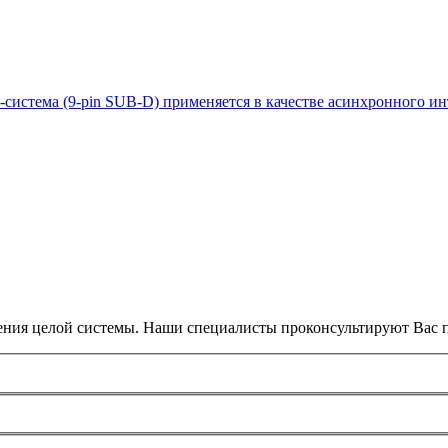
us-система (9-pin SUB-D) применяется в качестве асинхронного и
ения целой системы. Наши специалисты проконсультируют Вас п