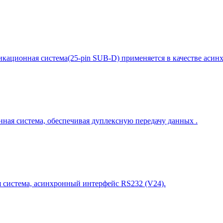
ммуникационная система(25-pin SUB-D) применяется в качестве аси
онная система, обеспечивая дуплексную передачу данных .
я система, асинхронный интерфейс RS232 (V24).