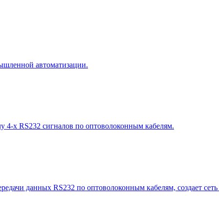
омышленной автоматизации.
чу 4-х RS232 сигналов по оптоволоконным кабелям.
редачи данных RS232 по оптоволоконным кабелям, создает сеть 