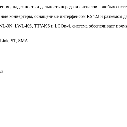
ство, надежность и дальность передачи сигналов в любых систе
ые конвертеры, оснащенные интерфейсом RS422 и разъемом дл
WL-9N, LWL-KS, TTY-KS и LCOn-4, система обеспечивает пряму
e Link, ST, SMA
/s