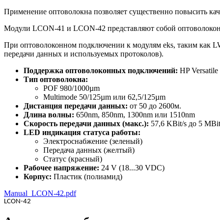
Применение оптоволокна позволяет существенно повысить каче
Модули LCON-41 и LCON-42 представляют собой оптоволоконн
При оптоволоконном подключении к модулям eks, таким как L
передачи данных и используемых протоколов).
Поддержка оптоволоконных подключений:
HP Versatil
Тип оптоволокна
:
POF 980/1000µm
Multimode 50/125µm или 62,5/125µm
Дистанция передачи данных:
от 50 до 2600м.
Длина волны:
650nm, 850nm, 1300nm или 1510nm
Скорость передачи данных (макс.):
57,6 KBit/s до 5 MBit
LED индикация статуса работы:
Электроснабжение (зеленый)
Передача данных (желтый)
Статус (красный)
Рабочее
напряжение
:
24 V (18...30 VDC)
Корпус:
Пластик (полиамид)
Manual_LCON-42.pdf
LCON
-42