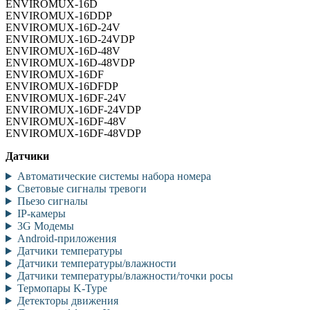
ENVIROMUX
-16
D
ENVIROMUX
-16
DDP
ENVIROMUX
-16
D
-24
V
ENVIROMUX
-16
D
-24
VDP
ENVIROMUX-16D-48V
ENVIROMUX-16D-48VDP
ENVIROMUX-16DF
ENVIROMUX-16DFDP
ENVIROMUX-16DF-24V
ENVIROMUX-16DF-24VDP
ENVIROMUX-16DF-48V
ENVIROMUX-16DF-48VDP
Датчики
Автоматические системы набора номера
Световые сигналы тревоги
Пьезо сигналы
IP-камеры
3G Модемы
Android-приложения
Датчики температуры
Датчики температуры/влажности
Датчики температуры/влажности/точки росы
Термопары K-Type
Детекторы движения