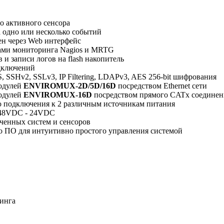
о активного сенсора
 одно или несколько событий
ен через Web интерфейс
ами мониторинга Nagios и MRTG
и записи логов на flash накопитель
дключений
 SSHv2, SSLv3, IP Filtering, LDAPv3, AES 256-bit шифрования
одулей
ENVIROMUX-2D/5D/16D
посредством Ethernet сети
одулей
ENVIROMUX-16D
посредством прямого CATx соединен
 подключения к 2 различным источникам питания
 48VDC - 24VDC
ченных систем и сенсоров
о ПО для интуитивно простого управления системой
инга