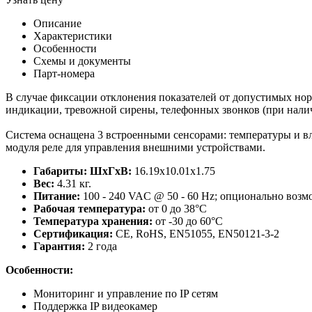
Описание
Характеристики
Особенности
Схемы и документы
Парт-номера
В случае фиксации отклонения показателей от допустимых но
индикации, тревожной сирены, телефонных звонков (при наличи
Система оснащена 3 встроенными сенсорами: температуры и в
модуля реле для управления внешними устройствами.
Габариты
: Ш
xГ
xВ
:
16.19x10.01x1.75
Вес:
4.31 кг.
Питание:
100 - 240 VAC @ 50 - 60 Hz; опционально возм
Рабочая температура:
от
0 до 38°C
Температура хранения:
от
-30 до 60°C
Сертификация:
CE, RoHS, EN51055, EN50121-3-2
Гарантия
:
2 года
Особенности
:
Мониторинг и управление по IP сетям
Поддержка IP видеокамер