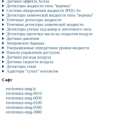
Датчики эффекта Холла
Детекторы жидкости типа "веревка"
Система обнаружения жидкости IPDU-Sx
Детекторы химической жидкости типа "веревка"
Точечные детекторы жидкости
Точечные детекторы химической жидкости
Детекторы утечки под ковер и ленточного типа
Детекторы протечки масла на открытом воздухе
Датчики давления
Зенеровские барьеры
Ультразвуковые передатчики уровня жидкости
Панели управления доступом
Датчики расхода воздуха
Датчики скорости воздуха
Детекторы газов
Адаптеры "сухих" контактов
Софт
enviromux-mng-lc
enviromux-mng-0010
enviromux-mng-0050
enviromux-mng-0100
enviromux-mng-0500
enviromux-mng-3000