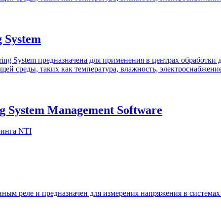
g System
ring System предназначена для применения в центрах обработк
ей среды, таких как температура, влажность, электроснабжение
ng System Management Software
инга NTI
ым реле и предназначен для измерения напряжения в системах