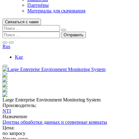
Партнёры
Материалы для скачивания
Связаться с нами
Rus
Kaz
Large Enterprise Environment Monitoring System
Производитель:
NTI
Назначение
Центры обработки данных и серверные комнаты
Цена:
по запросу
Узнать цену