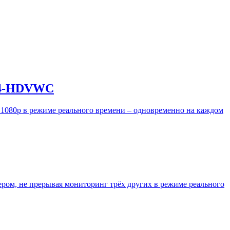
4X4-HDVWC
1080p в режиме реального времени – одновременно на каждом
ром, не прерывая мониторинг трёх других в режиме реального