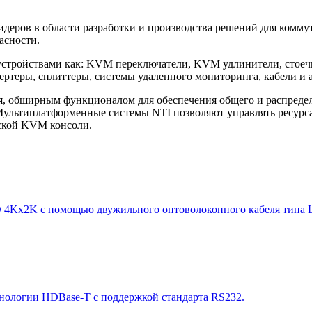
лидеров в области разработки и производства решений для комм
асности.
устройствами как: KVM переключатели, KVM удлинители, стоеч
ертеры, сплиттеры, системы удаленного мониторинга, кабели и 
я, обширным функционалом для обеспечения общего и распреде
ультиплатформенные системы NTI позволяют управлять ресурса
ьской KVM консоли.
4Kx2K с помощью двужильного оптоволоконного кабеля типа LC
хнологии HDBase-T с поддержкой стандарта RS232.