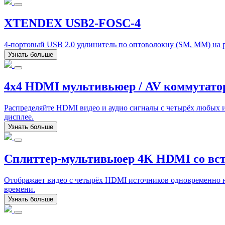
XTENDEX USB2-FOSC-4
4-портовый USB 2.0 удлинитель по оптоволокну (SM, MM) на ра
Узнать больше
4x4 HDMI мультивьюер / AV коммутат
Распределяйте HDMI видео и аудио сигналы с четырёх любых 
дисплее.
Узнать больше
Сплиттер-мультивьюер 4K HDMI со в
Отображает видео с четырёх HDMI источников одновременно н
времени.
Узнать больше