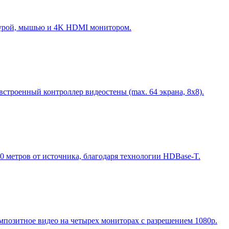
иатурой, мышью и 4K HDMI монитором.
строенный контроллер видеостены (max. 64 экрана, 8х8).
70 метров от источника, благодаря технологии HDBase-T.
позитное видео на четырех мониторах с разрешением 1080p.