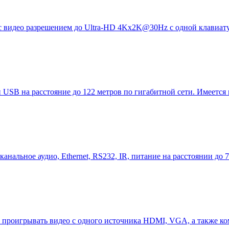
ров с видео разрешением до Ultra-HD 4Kx2K@30Hz с одной клав
B на расстояние до 122 метров по гигабитной сети. Имеется в
анальное аудио, Ethernet, RS232, IR, питание на расстоянии до 
проигрывать видео с одного источника HDMI, VGA, а также ком