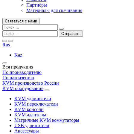
Партнёры
Материалы для скачивания
Связаться с нами
Rus
Kaz
Вся продукция
По производителю
По назначению
KVM производство России
KVM оборудование
KVM удлинители
KVM переключатели
KVM консоли
KVM адаптеры
Матричные KVM коммутаторы
USB удлинители
Аксессуары