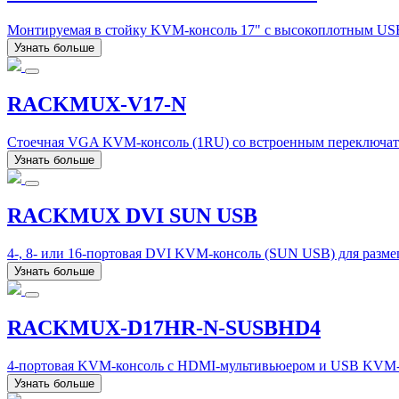
Монтируемая в стойку KVM-консоль 17" с высокоплотным USB
Узнать больше
RACKMUX-V17-N
Стоечная VGA KVM-консоль (1RU) со встроенным переключате
Узнать больше
RACKMUX DVI SUN USB
4-, 8- или 16-портовая DVI KVM-консоль (SUN USB) для разме
Узнать больше
RACKMUX-D17HR-N-SUSBHD4
4-портовая KVM-консоль с HDMI-мультивьюером и USB KVM-
Узнать больше