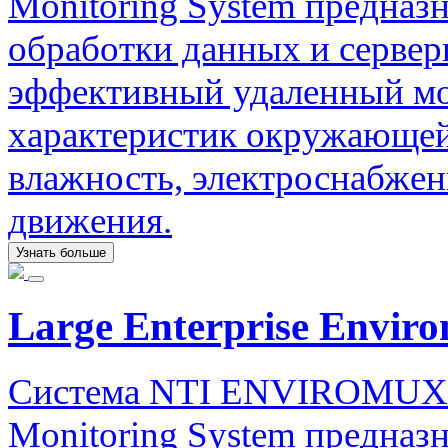
Monitoring System предназ
обработки данных и серве
эффективный удаленный мо
характеристик окружающей 
влажность, электроснабжен
движения.
Узнать больше
Large Enterprise Envir
Система NTI ENVIROMUX La
Monitoring System предназ