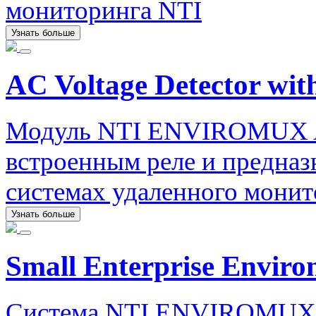
мониторинга NTI
Узнать больше
AC Voltage Detector wit
Модуль NTI ENVIROMUX AC
встроенным реле и предназ
системах удаленного монит
Узнать больше
Small Enterprise Envir
Система NTI ENVIROMUX Sm