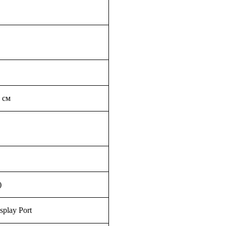
 см
)
play Port