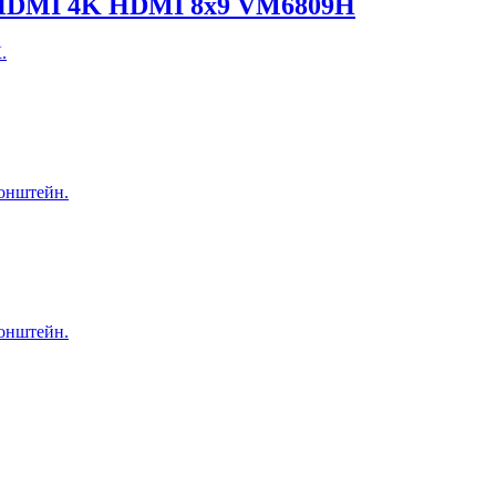
 HDMI 4K HDMI 8x9 VM6809H
.
ронштейн.
ронштейн.