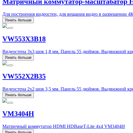
Матричный коммутатор-масштабатор
Для построения видеостен, для вещания видео в разрешении 4К
Узнать больше
VW553X3B18
Видеостена 3х3 шов 1,8 мм. Панель 55 дюймов. Выдвижной к
Узнать больше
VW552X2B35
Видеостена 2х2 шов 3,5 мм. Панель 55 дюймов. Выдвижной к
Узнать больше
VM3404H
Матричный коммутатор HDMI HDBaseT-Lite 4х4 VM3404H
Узнать больше