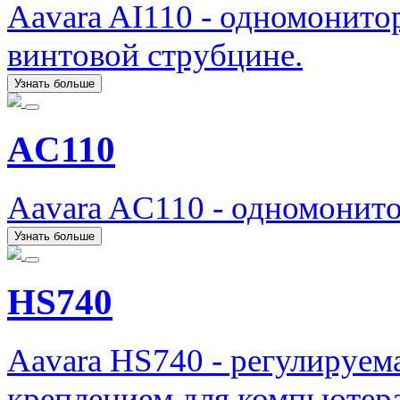
Aavara AI110 - одномонито
винтовой струбцине.
Узнать больше
AC110
Aavara AC110 - одномонит
Узнать больше
HS740
Aavara HS740 - регулируема
креплением для компьютера