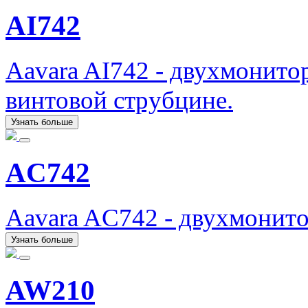
AI742
Aavara AI742 - двухмонито
винтовой струбцине.
Узнать больше
AC742
Aavara AC742 - двухмонит
Узнать больше
AW210