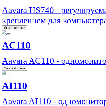
Aavara HS740 - регулируема
креплением для компьютера
Узнать больше
AC110
Aavara AC110 - одномонит
Узнать больше
AI110
Aavara AI110 - одномонито