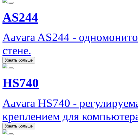
AS244
Aavara AS244 - одномонит
стене.
Узнать больше
HS740
Aavara HS740 - регулируема
креплением для компьютера
Узнать больше