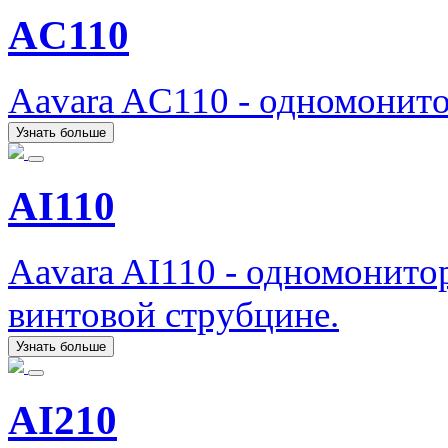
AC110
Aavara AC110 - одномонит
Узнать больше
AI110
Aavara AI110 - одномонито
винтовой струбцине.
Узнать больше
AI210