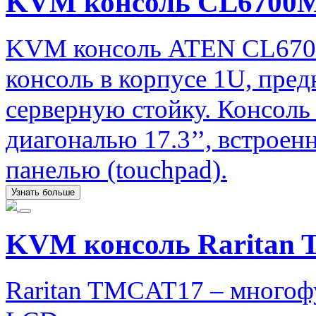
KVM консоль CL670
KVM консоль ATEN CL670
консоль в корпусе 1U, пред
серверную стойку. Консоль
диагональю 17.3’’, встроен
панелью (touchpad).
Узнать больше
KVM консоль Raritan
Raritan TMCAT17 – многоф