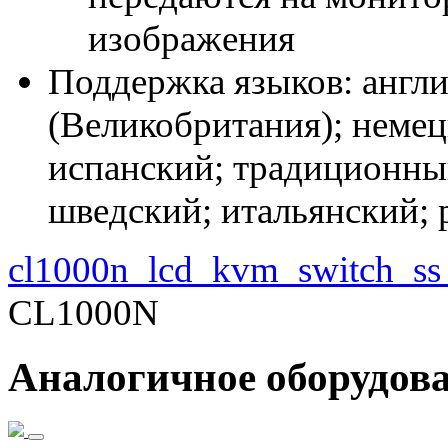
изображения
Поддержка языков: англ
(Великобритания); неме
испанский; традиционный
шведский; итальянский; 
cl1000n_lcd_kvm_switch_ss
CL1000N
Аналогичное оборудов