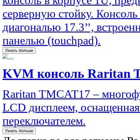
консоль в корпусе 1U, пред
серверную стойку. Консоль
диагональю 17.3’’, встроен
панелью (touchpad).
Узнать больше
KVM консоль Raritan
Raritan TMCAT17 – многоф
LCD дисплеем, оснащенна
переключателем.
Узнать больше