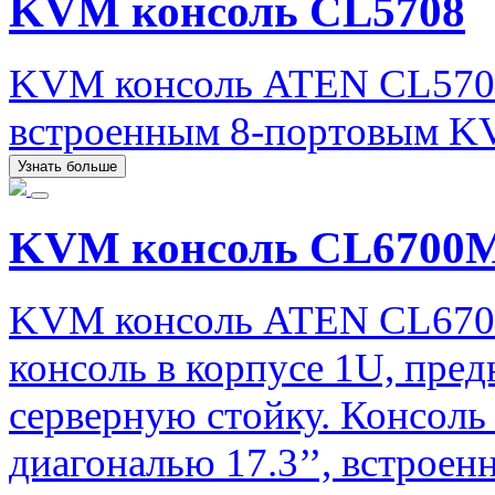
KVM консоль CL5708
KVM консоль ATEN CL5708
встроенным 8-портовым K
Узнать больше
KVM консоль CL670
KVM консоль ATEN CL670
консоль в корпусе 1U, пред
серверную стойку. Консоль
диагональю 17.3’’, встроен