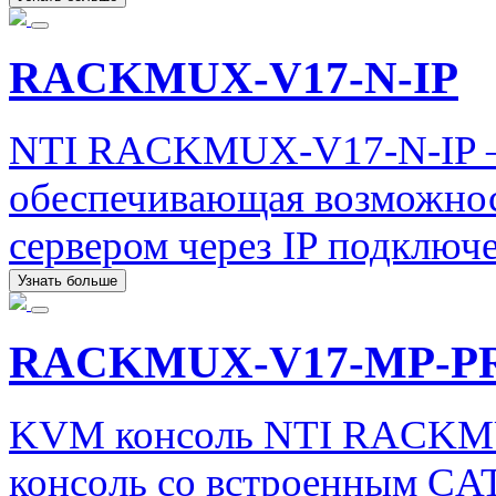
RACKMUX-V17-N-IP
NTI RACKMUX-V17-N-IP – 
обеспечивающая возможнос
сервером через IP подключ
Узнать больше
RACKMUX-V17-MP-P
KVM консоль NTI RACK
консоль со встроенным CA