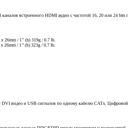
8 каналов встроенного HDMI аудио с частотой 16, 20 или 24 bits
x 26mm / 1’’ (h) 319g / 0.7 lb.
 26mm / 1’’ (h) 323g / 0.7 lb.
 DVI видео и USB сигналов по одному кабелю CATx. Цифровой 
ированных данных DDC/EDID между монитором и видеокартой, ч