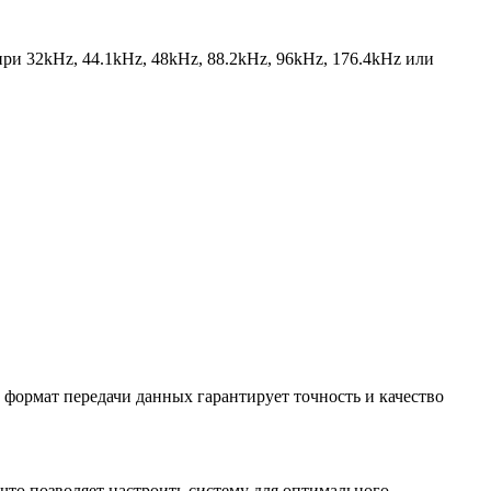
 при 32kHz, 44.1kHz, 48kHz, 88.2kHz, 96kHz, 176.4kHz или
формат передачи данных гарантирует точность и качество
то позволяет настроить систему для оптимального