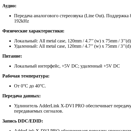
Аудио:
Передача аналогового стереозвука (Line Out). Поддержка 
192kHz
Физические характеристики:
Локальный: All metal case, 120mm / 4.7’’ (w) x 75mm / 3’’(d) 
Удаленный: All metal case, 120mm / 4.7’’ (w) x 75mm / 3’’(d) x
Питание
:
Локальный интерфейс, +5V DC; удаленный +5V DC
Рабочая температура
:
От 0°C до 40°C.
Передача данных:
Удлинитель AdderLink X-DVI PRO обеспечивает передачу
передаваемых сигналов.
Запись
DDC/
EDID:
AdderLink X-DVI PRO обеспечивает передачу специализ