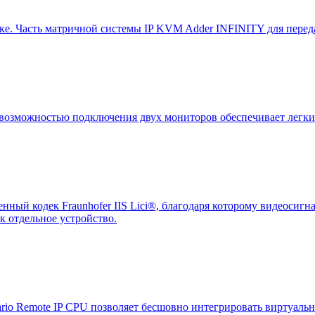
е. Часть матричной системы IP KVM Adder INFINITY для переда
зможностью подключения двух мониторов обеспечивает легкий 
нный кодек Fraunhofer IIS Lici®, благодаря которому видеосиг
ак отдельное устройство.
ario Remote IP CPU позволяет бесшовно интегрировать виртуа