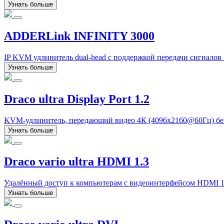
Узнать больше
ADDERLink INFINITY 3000
IP KVM удлинитель dual-head с поддержкой передачи сигнало
Узнать больше
Draco ultra Display Port 1.2
KVM-удлинитель, передающий видео 4К (4096x2160@60Гц) без 
Узнать больше
Draco vario ultra HDMI 1.3
Удалённый доступ к компьютерам с видеоинтерфейсом HDMI 1
Узнать больше