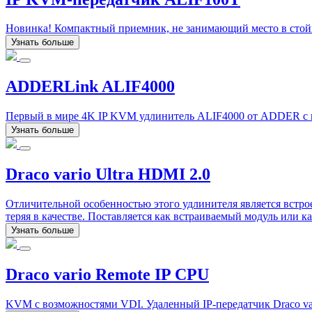
Новинка! Компактный приемник, не занимающий место в стойк
Узнать больше
ADDERLink ALIF4000
Первый в мире 4K IP KVM удлинитель ALIF4000 от ADDER с во
Узнать больше
Draco vario Ultra HDMI 2.0
Отличительной особенностью этого удлинителя является встрое
теряя в качестве. Поставляется как встраиваемый модуль или к
Узнать больше
Draco vario Remote IP CPU
KVM с возможностями VDI. Удаленный IP-передатчик Draco v