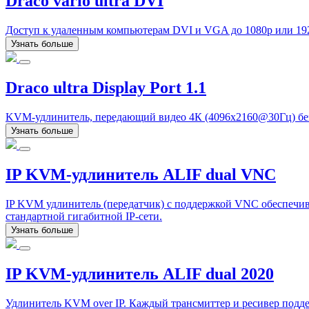
Draco vario ultra DVI
Доступ к удаленным компьютерам DVI и VGA до 1080p или 19
Узнать больше
Draco ultra Display Port 1.1
KVM-удлинитель, передающий видео 4К (4096x2160@30Гц) без 
Узнать больше
IP KVM-удлинитель ALIF dual VNC
IP KVM удлинитель (передатчик) с поддержкой VNC обеспечива
стандартной гигабитной IP-сети.
Узнать больше
IP KVM-удлинитель ALIF dual 2020
Удлинитель KVM over IP. Каждый трансмиттер и ресивер подд