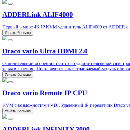
ADDERLink ALIF4000
Первый в мире 4K IP KVM удлинитель ALIF4000 от ADDER с во
Узнать больше
Draco vario Ultra HDMI 2.0
Отличительной особенностью этого удлинителя является встрое
теряя в качестве. Поставляется как встраиваемый модуль или к
Узнать больше
Draco vario Remote IP CPU
KVM с возможностями VDI. Удаленный IP-передатчик Draco v
Узнать больше
ADDERLink INFINITY 3000