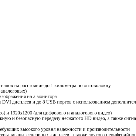
алов на расстояние до 1 километра по оптоволокну
 аналоговых)
изображения на 2 монитора
 DVI дисплеев и до 8 USB портов с использованием дополнительн
ео) и 1920x1200 (для цифрового и аналогового видео)
ную и безопасную передачу несжатого HD видео, а также сигн
ребующих высокого уровня надежности и производительности
туры, мыши, сенсорных дисплеев, а также другого периферийно