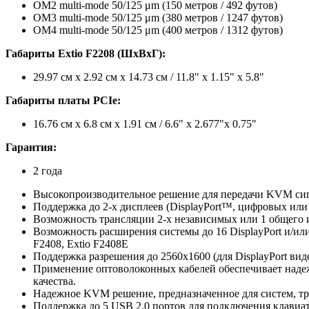
OM2 multi-mode 50/125 μm (150 метров / 492 футов)
OM3 multi-mode 50/125 μm (380 метров / 1247 футов)
OM4 multi-mode 50/125 μm (400 метров / 1312 футов)
Габариты
Extio F2208 (Ш
xВ
xГ)
:
29.97 см x 2.92 см x 14.73 см / 11.8" x 1.15" x 5.8"
Габариты платы
PCIe:
16.76 см x 6.8 см x 1.91 см / 6.6" x 2.677"x 0.75"
Гарантия
:
2 года
Высокопроизводительное решение для передачи KVM сигн
Поддержка до 2-х дисплеев (DisplayPort™, цифровых или
Возможность трансляции 2-х независимых или 1 общего 
Возможность расширения системы до 16 DisplayPort и/или
F2408, Extio F2408E
Поддержка разрешения до 2560x1600 (для DisplayPort вид
Применение оптоволоконных кабелей обеспечивает надеж
качества.
Надежное KVM решение, предназначенное для систем, т
Поддержка до 5 USB 2.0 портов для подключения клавиа