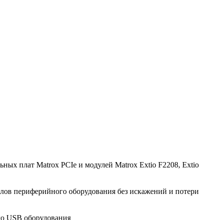
ых плат Matrox PCIe и модулей Matrox Extio F2208, Extio
алов периферийного оборудования без искажений и потери
го USB оборудования