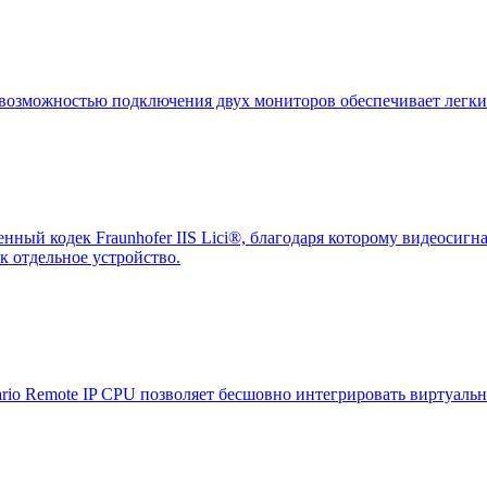
зможностью подключения двух мониторов обеспечивает легкий 
нный кодек Fraunhofer IIS Lici®, благодаря которому видеосиг
ак отдельное устройство.
ario Remote IP CPU позволяет бесшовно интегрировать виртуа