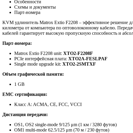
Особенности
Схемы и документы
Парт-номера
KVM удлинитель Matrox Extio F2208 – эффективное решение для
километра от компьютера по оптоволоконному кабелю. Переда
кабелей гарантирует высокую пропускную способность и абсо
Парт-номера:
Matrox Extio F2208 unit:
XTO2-F2208F
PCIe интерфейсная плата:
XTO2A-FESLPAF
Single mode upgrade kit:
XTO2-2SMTXF
Объем графической памяти
:
1 GB
EMC сертификация
:
Класс A: ACMA, CE, FCC, VCCI
Дистанция передачи
:
OS1, OS2 single-mode 9/125 μm (1 км / 3280 футов)
OM1 multi-mode 62.5/125 μm (70 м / 230 футов)