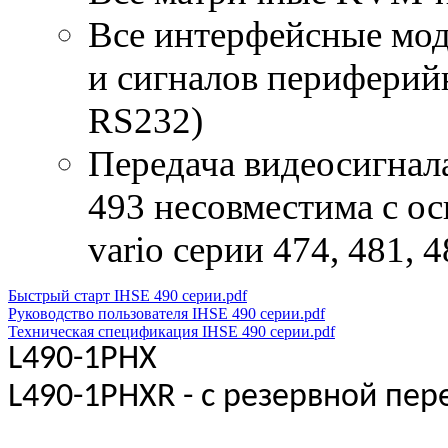
Все интерфейсные моду
и сигналов периферий
RS232)
Передача видеосигнала 
493 несовместима с о
vario серии 474, 481, 
Быстрый старт IHSE 490 серии.pdf
Руководство пользователя IHSE 490 серии.pdf
Техническая спецификация IHSE 490 серии.pdf
L490-1PHX
L490-1PHXR - с резервной пер