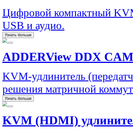
Цифровой компактный KVM
USB и аудио.
Узнать больше
ADDERView DDX CA
KVM-удлинитель (передатчи
решения матричной комму
Узнать больше
KVM (HDMI) удлините