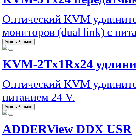
Оптический KVM удлинител
мониторов (dual link) с пит
Узнать больше
KVM-2Tx1Rx24 удлини
Оптический KVM удлинитель
питанием 24 V.
Узнать больше
ADDERView DDX USR