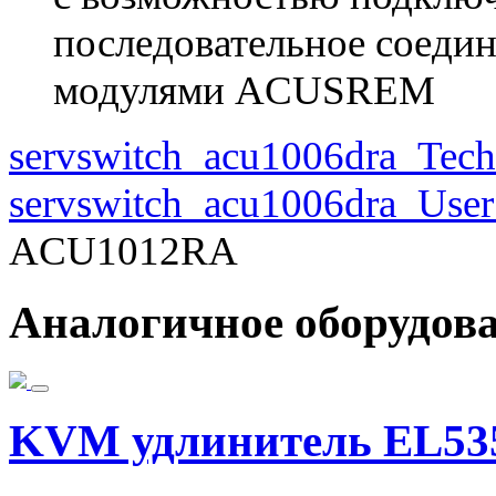
последовательное соедине
модулями ACUSREM
servswitch_acu1006dra_Tech
servswitch_acu1006dra_Use
ACU1012RA
Аналогичное оборудов
KVM удлинитель EL53