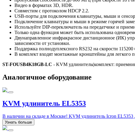
Видео в форматах 3D, HDR.
Совместим с протоколом HDCP 2.2.
USB-порты для подключения клавиатуры, мыши и сенсор
Подключение клавиатуры и мыши в режиме горячей заме
Используйте DIP-переключатель на передатчике и приемн
Только одна функция может быть использована одноврем
Двунаправленное инфракрасное дистанционное (ИК) уп
зависимости от установки.
Поддержка полнодуплексного RS232 на скорости 115200 
В комплект входят монтажные кронштейны для легкого п
ST-FOUSB4K18GB-LC
- KVM удлинитель(комплект: приемник
Аналогичное оборудование
KVM удлинитель EL5353
В наличии на складе в Москве! KVM удлинитель Icron EL5353 
Узнать больше