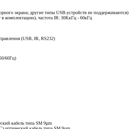
орного экрана; другие типы USB-устройств не поддерживаются)
 в комплектацию), частота IR: 30KкГц - 60кГц
правления (USB, IR, RS232)
50/60Гц)
еский кабель типа SM 9µm
C) оптический кабель типа SM 9µm