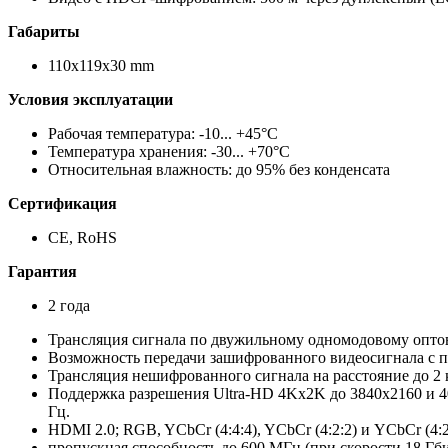
Габариты
110x119x30 mm
Условия эксплуатации
Рабочая температура: -10... +45°C
Температура хранения: -30... +70°C
Относительная влажность: до 95% без конденсата
Сертификация
CE, RoHS
Гарантия
2 года
Трансляция сигнала по двужильному одномодовому опто
Возможность передачи зашифрованного видеосигнала с п
Трансляция нешифрованного сигнала на расстояние до 2 
Поддержка разрешения Ultra-HD 4Kx2K до 3840x2160 и 40
Гц.
HDMI 2.0; RGB, YCbCr (4:4:4), YCbCr (4:2:2) и YCbCr (4
пропускная способность до 600 МГц (при скорости 18 Гби