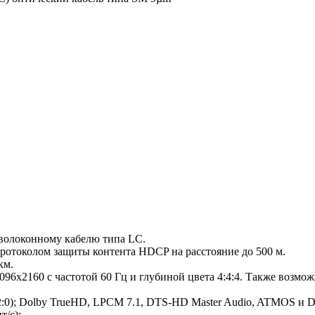
волоконному кабелю типа LC.
ротоколом защиты контента HDCP на расстояние до 500 м.
км.
96x2160 с частотой 60 Гц и глубиной цвета 4:4:4. Также возмо
:2:0); Dolby TrueHD, LPCM 7.1, DTS-HD Master Audio, ATMOS и DT
т/с);