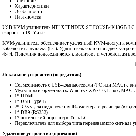
Описание
Характеристики
Особенности
Парт-номера
USB KVM-удлинитель NTI XTENDEX ST-FOUSB4K18GB-LC переда
скоростью 18 Гбит/с.
KVM-удлинитель обеспечивает удаленный KVM-доступ к комп
кабелю типа дуплекс (LC). Удлинитель состоит из двух устрой
4:4:4. Приемник подсоединяется к монитору и устройствам вво
Локальное устройство (передатчик)
Совместимость с USB-компьютерами (PC или MAC) с ви
Мультиплатформенность: Windows XP/7/10, Linux, MAC 
1* HDMI
1* USB Type B
2* 3.5мм для подключения IR-эмиттера и ресивера (входят
1* DB9 (RS232)
1* оптический порт под кабель LC
Переключатель для выбора типа передаваемого сигнала у
Удалённое устройство (приёмник)