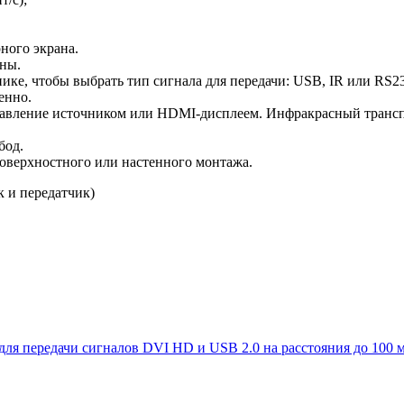
ного экрана.
ны.
ике, чтобы выбрать тип сигнала для передачи: USB, IR или RS2
енно.
равление источником или HDMI-дисплеем. Инфракрасный транс
бод.
оверхностного или настенного монтажа.
 и передатчик)
для передачи сигналов DVI HD и USB 2.0 на расстояния до 100 