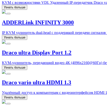
KVM с возможностями VDI. Удаленный IP-передатчик Draco v
Узнать больше
ADDERLink INFINITY 3000
IP KVM удлинитель dual-head с поддержкой передачи сигнало
Узнать больше
Draco ultra Display Port 1.2
KVM-удлинитель, передающий видео 4К (4096x2160@60Гц) без 
Узнать больше
Draco vario ultra HDMI 1.3
Удалённый доступ к компьютерам с видеоинтерфейсом HDMI 1
Узнать больше