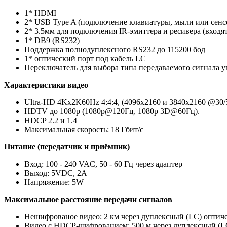
1* HDMI
2* USB Type A (подключение клавиатуры, мыли или сенс
2* 3.5мм для подключения IR-эмиттера и ресивера (входят
1* DB9 (RS232)
Поддержка полнодуплексного RS232 до 115200 бод
1* оптический порт под кабель LC
Переключатель для выбора типа передаваемого сигнала у
Характеристики видео
Ultra-HD 4Kx2K60Hz 4:4:4, (4096x2160 и 3840x2160 @30/
HDTV до 1080p (1080p@120Гц, 1080p 3D@60Гц).
HDCP 2.2 и 1.4
Максимальная скорость: 18 Гбит/с
Питание (передатчик и приёмник)
Вход: 100 - 240 VAC, 50 - 60 Гц через адаптер
Выход: 5VDC, 2A
Напряжение: 5W
Максимальное расстояние передачи сигналов
Нешифрованое видео: 2 км через дуплексный (LC) оптич
Видео с HDCP-шифрованием: 500 м через дуплексный (L