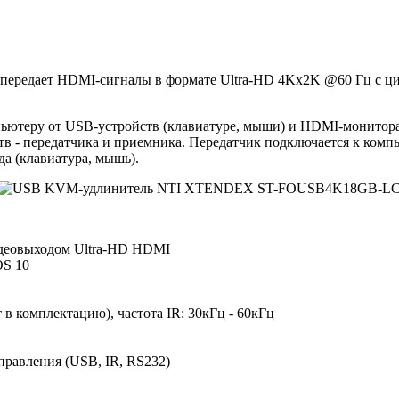
ет HDMI-сигналы в формате Ultra-HD 4Kx2K @60 Гц с цифров
ьютеру от USB-устройств (клавиатуре, мыши) и HDMI-монитор
ств - передатчика и приемника. Передатчик подключается к ком
да (клавиатура, мышь).
деовыходом Ultra-HD HDMI
OS 10
 в комплектацию), частота IR: 30кГц - 60кГц
правления (USB, IR, RS232)