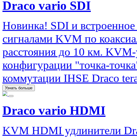
Draco vario SDI
Новинка! SDI и встроенное 
сигналами KVM по коаксиа
расстояния до 10 км. KVM-
конфигурации "точка-точка
коммутации IHSE Draco tera
Узнать больше
Draco vario HDMI
KVM HDMI удлинители Drac