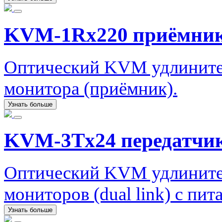
KVM-1Rx220 приёмни
Оптический KVM удлинител
монитора (приёмник).
Узнать больше
KVM-3Tx24 передатчи
Оптический KVM удлинител
мониторов (dual link) с пит
Узнать больше