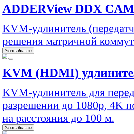
ADDERView DDX CA
KVM-удлинитель (передатчи
решения матричной комму
Узнать больше
KVM (HDMI) удлините
KVM-удлинитель для перед
разрешении до 1080p, 4K 
на расстояния до 100 м.
Узнать больше