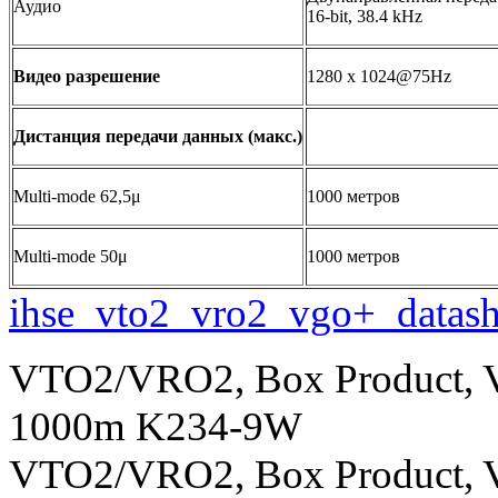
Аудио
16-bit, 38.4 kHz
Видео разрешение
1280 x 1024@75Hz
Дистанция передачи данных (макс.)
Multi-mode 62,5μ
1000 метров
Multi-mode 50μ
1000 метров
ihse_vto2_vro2_vgo+_datash
VTO2/VRO2, Box Product, VG
1000m K234-9W
VTO2/VRO2, Box Product, V