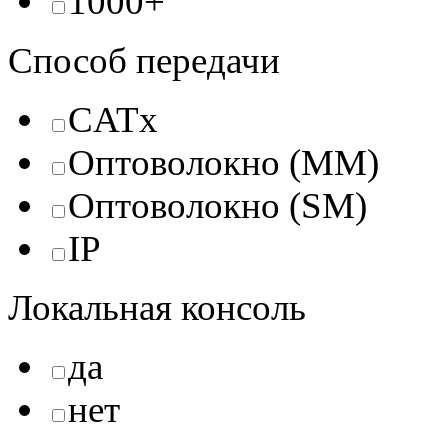
1000+
Способ передачи
CATx
Оптоволокно (MM)
Оптоволокно (SM)
IP
Локальная консоль
да
нет