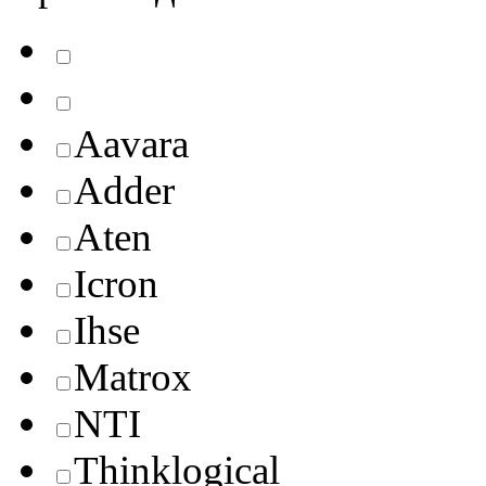
Aavara
Adder
Aten
Icron
Ihse
Matrox
NTI
Thinklogical