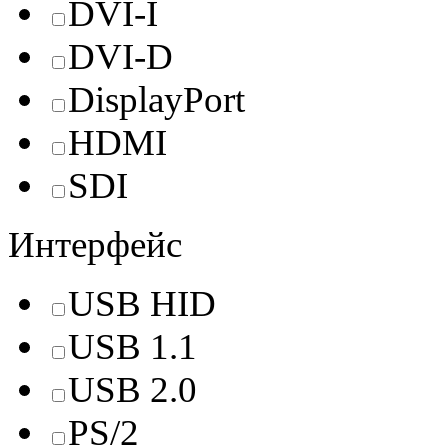
DVI-I
DVI-D
DisplayPort
HDMI
SDI
Интерфейс
USB HID
USB 1.1
USB 2.0
PS/2