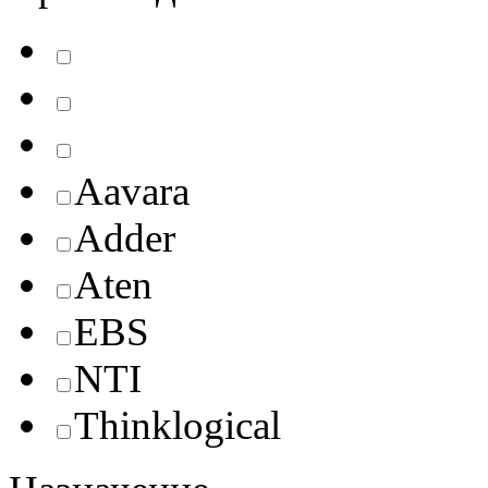
Aavara
Adder
Aten
EBS
NTI
Thinklogical