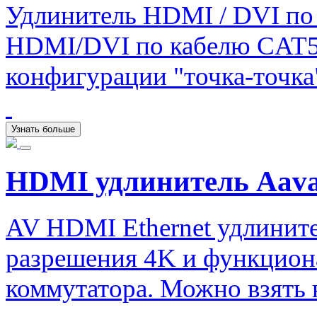
Удлинитель HDMI / DVI по 
HDMI/DVI по кабелю CAT5e 
конфигурации "точка-точка
Узнать больше
HDMI удлинитель Aava
AV HDMI Ethernet удлините
разрешения 4K и функцион
коммутатора. Можно взять н