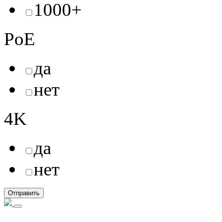
1000+
PoE
да
нет
4K
да
нет