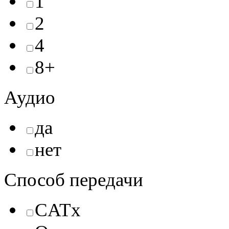
1
2
4
8+
Аудио
да
нет
Способ передачи
CATx