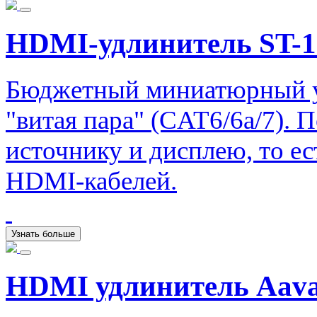
HDMI-удлинитель ST-
Бюджетный миниатюрный у
"витая пара" (CAT6/6a/7).
источнику и дисплею, то е
HDMI-кабелей.
Узнать больше
HDMI удлинитель Aava