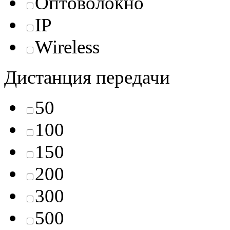
Оптоволокно
IP
Wireless
Дистанция передачи
50
100
150
200
300
500