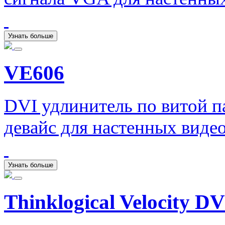
Узнать больше
VE606
DVI удлинитель по витой 
девайс для настенных виде
Узнать больше
Thinklogical Velocity DV