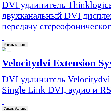
DVI удлинитель Thinklogica
двухканальный DVI диспле
передачу стереофоническог
Узнать больше
Velocitydvi Extension Sy
DVI удлинитель Velocitydvi
Single Link DVI, аудио и RS
Узнать больше