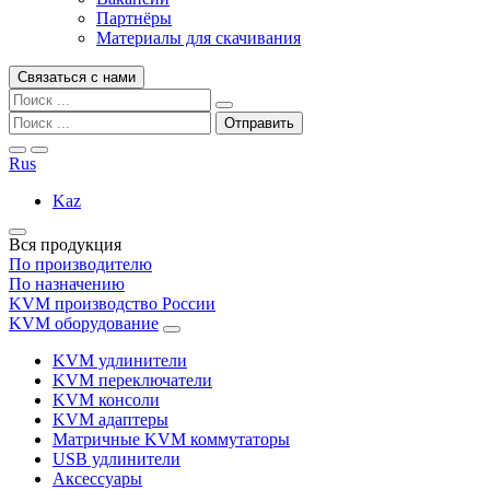
Партнёры
Материалы для скачивания
Связаться с нами
Rus
Kaz
Вся продукция
По производителю
По назначению
KVM производство России
KVM оборудование
KVM удлинители
KVM переключатели
KVM консоли
KVM адаптеры
Матричные KVM коммутаторы
USB удлинители
Аксессуары