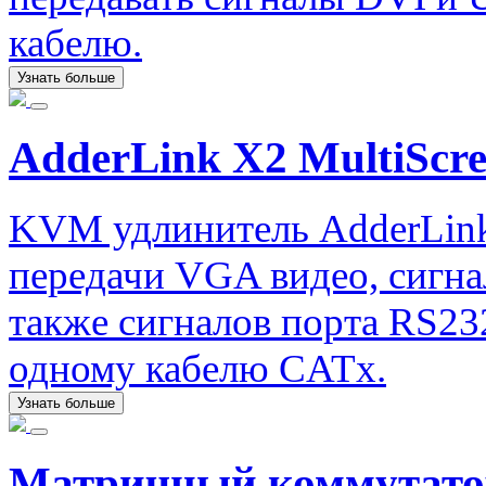
кабелю.
Узнать больше
AdderLink X2 MultiScr
KVM удлинитель AdderLink
передачи VGA видео, сигна
также сигналов порта RS232
одному кабелю CATx.
Узнать больше
Матричный коммутато