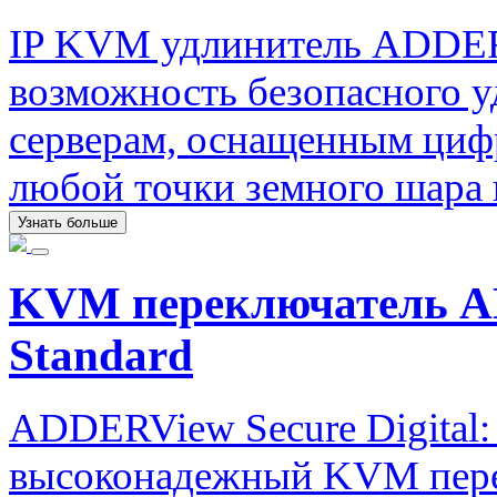
IP KVM удлинитель ADDERL
возможность безопасного у
серверам, оснащенным циф
любой точки земного шара п
Узнать больше
KVM переключатель AD
Standard
ADDERView Secure Digital: 
высоконадежный KVM пере