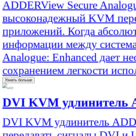
ADDERView Secure Analogue
высоконадежный KVM пере
приложений. Когда абсолют
информации между система
Analogue: Enhanced дает н
сохранением легкости испо
Узнать больше
DVI KVM удлинитель
DVI KVM удлинитель ADD
передавать сигналы DVI и 