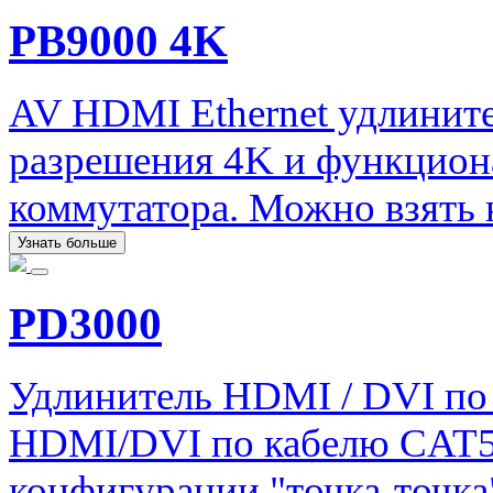
PB9000 4K
AV HDMI Ethernet удлините
разрешения 4K и функцион
коммутатора. Можно взять н
Узнать больше
PD3000
Удлинитель HDMI / DVI по 
HDMI/DVI по кабелю CAT5e 
конфигурации "точка-точка