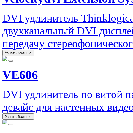
DVI удлинитель Thinklogica
двухканальный DVI диспле
передачу стереофоническог
Узнать больше
VE606
DVI удлинитель по витой 
девайс для настенных виде
Узнать больше