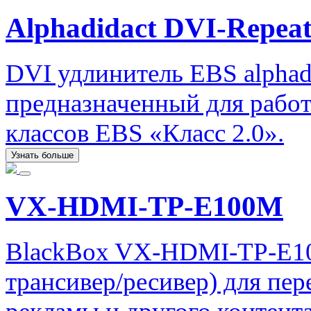
Alphadidact DVI-Repeat
DVI удлинитель EBS alphadi
предназначенный для рабо
классов EBS «Класс 2.0».
Узнать больше
VX-HDMI-TP-E100M
BlackBox VX-HDMI-TP-E10
трансивер/ресивер) для пе