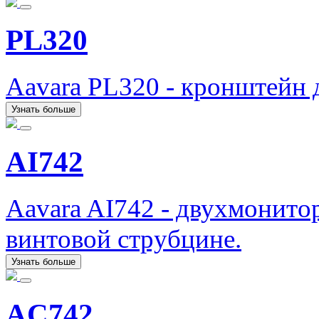
PL320
Aavara PL320 - кронштейн 
Узнать больше
AI742
Aavara AI742 - двухмонито
винтовой струбцине.
Узнать больше
AC742