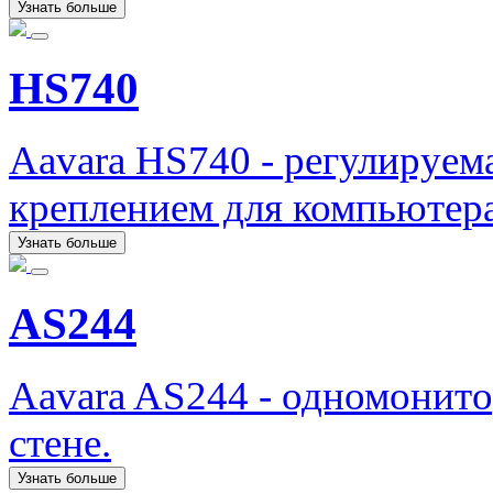
Узнать больше
HS740
Aavara HS740 - регулируема
креплением для компьютера
Узнать больше
AS244
Aavara AS244 - одномонит
стене.
Узнать больше