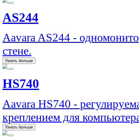
AS244
Aavara AS244 - одномонит
стене.
Узнать больше
HS740
Aavara HS740 - регулируема
креплением для компьютера
Узнать больше