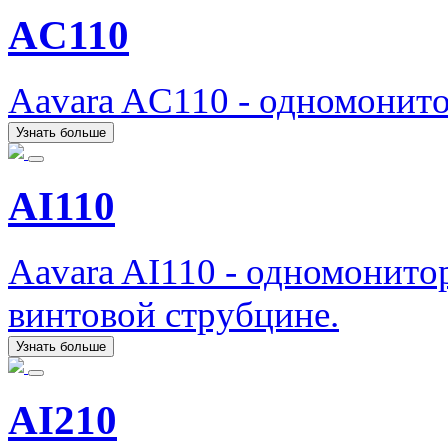
AC110
Aavara AC110 - одномонит
Узнать больше
AI110
Aavara AI110 - одномонито
винтовой струбцине.
Узнать больше
AI210