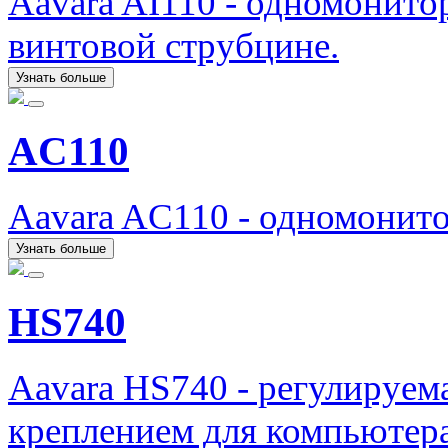
Aavara AI110 - одномонито
винтовой струбцине.
Узнать больше
AC110
Aavara AC110 - одномонит
Узнать больше
HS740
Aavara HS740 - регулируема
креплением для компьютера