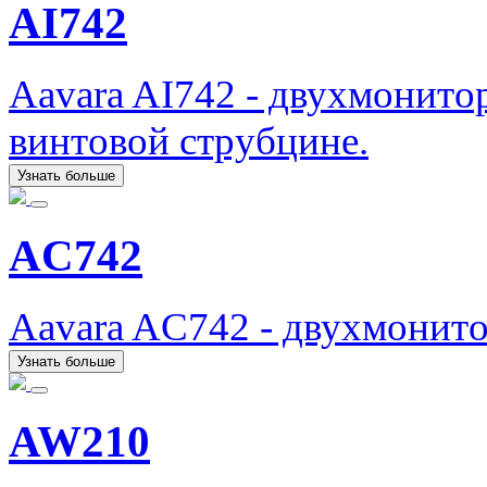
AI742
Aavara AI742 - двухмонито
винтовой струбцине.
Узнать больше
AC742
Aavara AC742 - двухмонит
Узнать больше
AW210