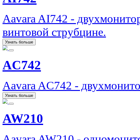
Aavara AI742 - двухмонито
винтовой струбцине.
Узнать больше
AC742
Aavara AC742 - двухмонит
Узнать больше
AW210
Aavara AW210 - одномонит